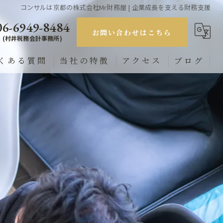
コンサルは京都の株式会社Mr財務屋 | 企業成長を支える財務支援
06-6949-8484
お問い合わせはこちら
(村井税務会計事務所)
くある質問
当社の特徴
アクセス
ブログ
経営
コラム
財務
起業
業務改善
売上