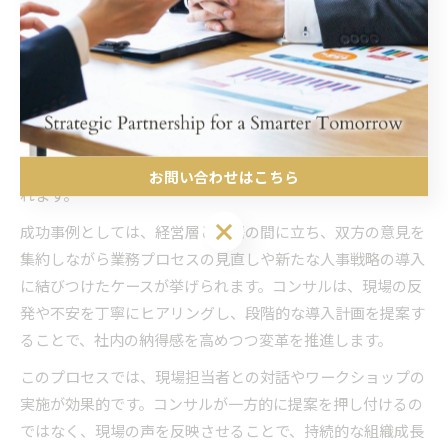
社内外の視点を融合したコンサル活用の成功パターン
コンサルの役割は単なるアドバイザーにとどまらず、社内の
知見と外部の専門性を融合させる「橋渡し」として発揮され
ます。現場の実情を尊重しつつ、最新の業界トレンドや他社
事例を組み合わせることで、より実効性の高い解決策が生ま
お問い合わせはこちら
れます。
お問い合わせはこちら
成功事例としては、経営層と現場の間に立ち、双方の意見を
集約しながら業務プロセスの見直しや新たな人事戦略の導入
に結びつけたケースが挙げられます。コンサルは、現場の反
発や不安を丁寧にヒアリングし、段階的な導入計画を提案す
ることで、社内の納得感を高めつつ変革を推進します。
このプロセスでは、現場担当者との対話やワークショップの
実施が効果的です。コンサルが一方的に提案を押し付けるの
ではなく、現場の声を反映させることで、持続的な組織成長