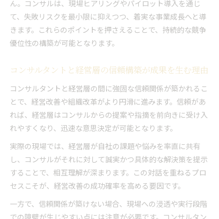
ん。コンサルは、現場ヒアリングやパイロット導入を通じ
コンサル導入直後に押さえるべきポイント解説
て、失敗リスクを最小限に抑えつつ、着実な事業成長へと導
コンサルティング効果を最大化する社内連携術
きます。これらのポイントを押さえることで、持続的な競争
優位性の構築が可能となります。
コンサルタントと経営層の信頼構築が成果を生む理由
コンサルタントと経営層の間に強固な信頼関係が築かれるこ
とで、経営改善や組織改革がより円滑に進みます。信頼があ
れば、経営層はコンサルからの提案や指摘を前向きに受け入
れやすくなり、迅速な意思決定が可能となります。
実際の現場では、経営層が自社の課題や悩みを率直に共有
し、コンサルがそれに対して誠実かつ具体的な解決策を提示
することで、相互理解が深まります。この対話を重ねるプロ
セスこそが、経営改善の成功確率を高める要因です。
一方で、信頼関係が築けない場合、現場への浸透や実行段階
での障壁が生じやすい点には注意が必要です。コンサルタン