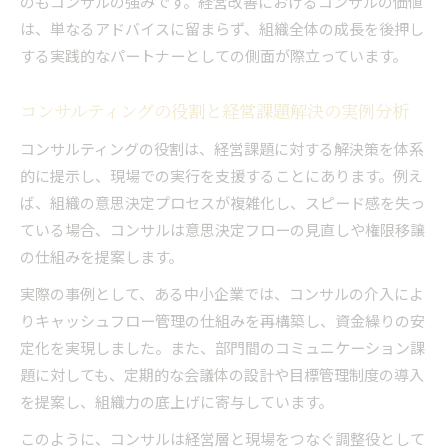
仕組み
のもコンサルの強みです。経営改善におけるコンサルの価値
は、単なるアドバイスに留まらず、組織全体の成長を後押し
コンサルタントから得る最新トレンドと戦略立
する実践的なパートナーとしての側面が際立っています。
案法
コンサルを活用した説得力ある意思決定の実践
コンサルティングの役割と経営課題解決の実例分析
策
コンサルで変わるリーダーシップと成長実感
コンサルティングの役割は、経営課題に対する解決策を体系
的に提示し、現場での実行を支援することにあります。例え
コンサル体験が経営層のリーダーシップに及ぼ
ば、組織の意思決定プロセスが複雑化し、スピード感を失っ
す効果
ている場合、コンサルは意思決定フローの見直しや権限移譲
コンサルで学ぶ成長実感と自己変革のプロセス
の仕組みを提案します。
コンサルタントと共創するリーダー人材の育成
実際の事例として、ある中小企業では、コンサルの介入によ
術
りキャッシュフロー管理の仕組みを再構築し、資金繰りの安
コンサルを通じた経営者の視野拡大と成長ポイ
定化を実現しました。また、部門間のコミュニケーション課
ント
題に対しても、定期的な会議体の設計や目標管理制度の導入
コンサル活用がもたらす組織リーダーの役割変
を提案し、組織力の底上げに寄与しています。
化
このように、コンサルは経営層と現場をつなぐ調整役として
社内の課題解決に使えるコンサルの実践知識