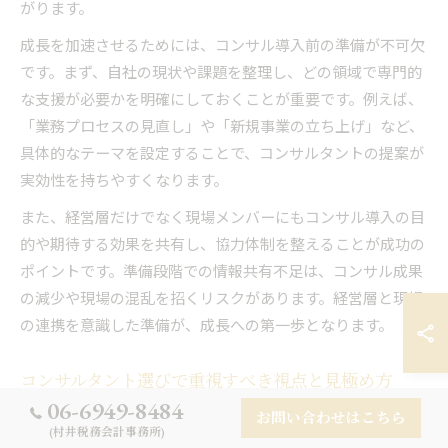
がります。
成長を加速させるためには、コンサル導入前の準備が不可欠
です。まず、自社の現状や課題を整理し、どの領域で専門的
な支援が必要かを明確にしておくことが重要です。例えば、
「業務プロセスの見直し」や「新規事業の立ち上げ」など、
具体的なテーマを設定することで、コンサルタントの提案が
実効性を持ちやすくなります。
また、経営層だけでなく現場メンバーにもコンサル導入の目
的や期待する効果を共有し、協力体制を整えることが成功の
ポイントです。準備段階での情報共有不足は、コンサル成果
の減少や現場の混乱を招くリスクがあります。経営層と現場
の連携を意識した準備が、成長への第一歩となります。
コンサルタント選びで重視すべき視点と見極め方
06-6949-8484
コンサルタント選びは、自社の課題解決や成長戦略の実現に
お問い合わせはこちら
(村井税務会計事務所)
直結する重要なプロセスです。まず重視したいのは、コンサ