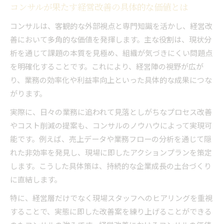
コンサルが組織成長を加速する仕組みと実際の
コンサルが果たす経営改善の具体的な価値とは
効果
コンサルは、客観的な外部視点と専門知識を活かし、経営改
コンサルティングがもたらす組織変革の成功要
善において多角的な価値を発揮します。主な役割は、現状分
因とは
析を通じて課題の本質を見極め、組織が気づきにくい問題点
コンサル活用で社員の成長意欲を引き出す方法
を明確化することです。これにより、経営陣の視野が広が
コンサルタントとの協働が組織に与える影響と
り、業務の効率化や利益率向上といった具体的な成果につな
は
がります。
コンサルティングで人材育成が進む理由と実践
実際に、日々の業務に追われて見落としがちなプロセス改善
例
やコスト削減の提案も、コンサルのノウハウによって実現可
客観的視点が導くコンサル活用の新戦略
能です。例えば、売上データや業務フローの分析を通じて隠
れた非効率を発見し、現場に即したアクションプランを策定
コンサルの客観性が経営判断に与える影響と利
します。こうした具体策は、持続的な企業成長の土台づくり
点
に直結します。
社内外の視点を融合したコンサル活用の成功パ
ターン
特に、経営層だけでなく現場スタッフへのヒアリングを重視
コンサルティング会社の第三者性が信頼を生む
することで、実態に即した改善案を練り上げることができる