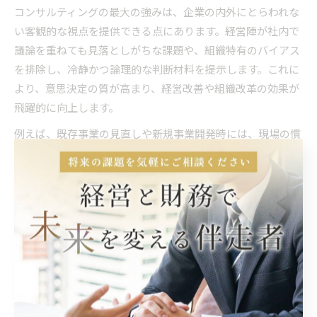
コンサルティングの最大の強みは、企業の内外にとらわれな
い客観的な視点を提供できる点にあります。経営陣が社内で
議論を重ねても見落としがちな課題や、組織特有のバイアス
を排除し、冷静かつ論理的な判断材料を提示します。これに
より、意思決定の質が高まり、経営改善や組織改革の効果が
飛躍的に向上します。
例えば、既存事業の見直しや新規事業開発時には、現場の慣
習や過去の成功体験が判断を曇らせることがあります。コン
サルは外部のデータや業界全体の動向も踏まえた分析を行
い、経営陣が本質的な課題に目を向けるサポートをします。
その結果、短期的な利益のみならず、中長期的な成長戦略の
策定にもつながります。
注意点としては、客観性を活かすためにはコンサルと経営陣
の間で十分な情報共有と信頼関係の構築が不可欠です。単な
る外部意見として受け取るのではなく、自社の実情に即した
アドバイスとして活用する姿勢が大切です。