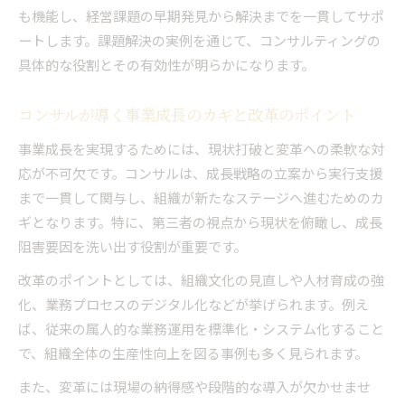
も機能し、経営課題の早期発見から解決までを一貫してサポ
現場課題に効くコンサルの実践的ノウハウ紹介
ートします。課題解決の実例を通じて、コンサルティングの
コンサルを活かした社内コミュニケーション改
具体的な役割とその有効性が明らかになります。
善法
コンサル活用で課題解決力を高める実践ステッ
コンサルが導く事業成長のカギと改革のポイント
プ
事業成長を実現するためには、現状打破と変革への柔軟な対
コンサルタント流の課題分析と優先順位付け法
応が不可欠です。コンサルは、成長戦略の立案から実行支援
コンサルティング導入で目指す業務効率化の進
まで一貫して関与し、組織が新たなステージへ進むためのカ
め方
ギとなります。特に、第三者の視点から現状を俯瞰し、成長
自社成長を加速させるコンサル導入のヒント
阻害要因を洗い出す役割が重要です。
コンサル導入が自社成長を加速させる理由と準
改革のポイントとしては、組織文化の見直しや人材育成の強
備点
化、業務プロセスのデジタル化などが挙げられます。例え
コンサルタント選びで重視すべき視点と見極め
ば、従来の属人的な業務運用を標準化・システム化すること
方
で、組織全体の生産性向上を図る事例も多く見られます。
コンサル活用で差がつく実践的な成長戦略の策
また、変革には現場の納得感や段階的な導入が欠かせませ
定法