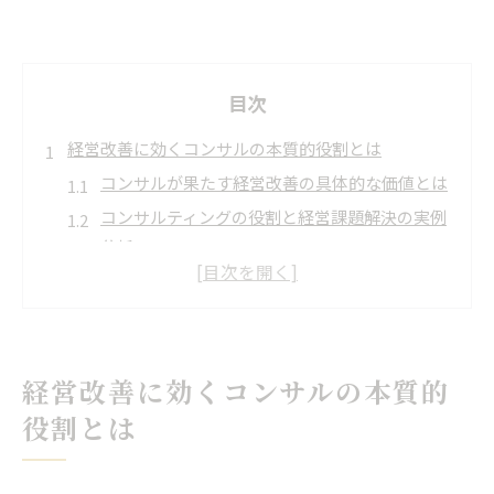
目次
経営改善に効くコンサルの本質的役割とは
コンサルが果たす経営改善の具体的な価値とは
コンサルティングの役割と経営課題解決の実例
分析
コンサルが導く事業成長のカギと改革のポイン
ト
コンサルタントと経営層の信頼構築が成果を生
む理由
経営改善に効くコンサルの本質的
コンサルティングで実現する経営戦略の最適化
役割とは
手法
組織成長を支えるコンサルの可能性を探る