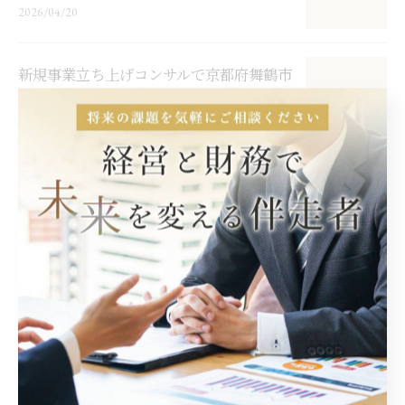
2026/04/20
新規事業立ち上げコンサルで京都府舞鶴市
の起業を成功へ導く最新支援策
2026/04/13
サステナビリティコンサルで将来性あるキ
ャリアと高収入を実現する転職戦略
2026/04/06
コンサルと倉庫の連携で京都府向日市の物
流最適化を実現するポイント
2026/03/30
クリエイティブコンサルティングの業界構