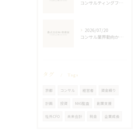
コンサルティングファシリテーションで会議とキャリアを変える実践スキル総まとめ
2026/07/20
コンサル業界動向から見る京都府京都市伏見区のキャリアチャンスと将来性
タグ
Tags
京都
コンサル
経営者
資金繰り
計画
投資
MAS監査
創業支援
社外CFO
未来会計
税金
企業成長