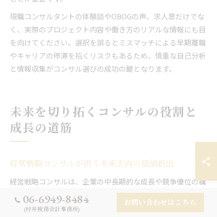
現職コンサルタントの体験談やOBOGの声、求人票だけでな
く、実際のプロジェクト内容や働き方のリアルな情報にも目
を向けてください。選択を誤るとミスマッチによる早期離職
やキャリアの停滞を招くリスクもあるため、慎重な自己分析
と情報収集がコンサル選びの成功の鍵となります。
未来を切り拓くコンサルの役割と
成長の道筋
経営戦略コンサルが担う未来志向の価値創出
経営戦略コンサルは、企業の中長期的な成長や競争優位の構
築に向けて、課題の本質を見極め、未来志向の価値創出をリ
06-6949-8484
お問い合わせはこちら
ードする役割を担います。現代の経営環境は、技術革新やグ
(村井税務会計事務所)