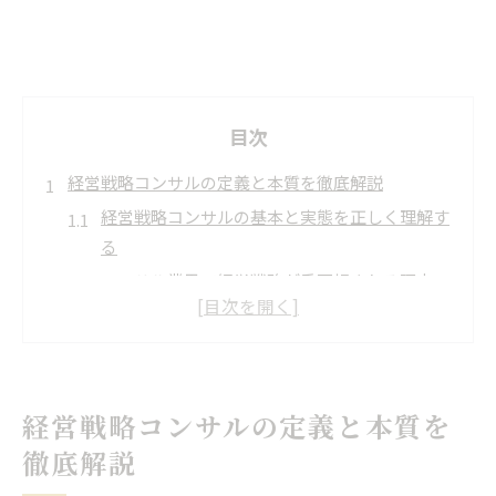
目次
経営戦略コンサルの定義と本質を徹底解説
経営戦略コンサルの基本と実態を正しく理解す
る
コンサル業界で経営戦略が重要視される理由
戦略コンサルと経営コンサルの違いを整理
経営戦略コンサルの役割と求められる専門性
コンサルとして活躍するための基礎知識
戦略・経営コンサルの違いに注目した比較ポイント
経営戦略コンサルの定義と本質を
戦略コンサルと経営コンサルの違いを徹底比較
徹底解説
コンサル選びで押さえたい業務領域の差異