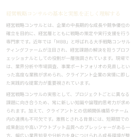
戦略コンサル 総合コンサルの特徴と比較視点
経営戦略コンサルの基本と実態を正しく理解する
キャリア比較で知る経営戦略コンサルの実像
経営戦略コンサルとは、企業の中長期的な成長や競争優位の
業界ごとのコンサル特徴と選択のポイント
確立を目的に、経営層とともに戦略の策定や実行支援を行う
コンサルティング業界で求められるスキルと適性
専門家です。近年では「MBB」と呼ばれる大手戦略コンサル
コンサルに必要な論理思考力と課題解決力
ティングファームが注目され、経営課題の解決を担うプロフ
経営戦略コンサルで評価されるスキルとは
ェッショナルとしての役割が一層強調されています。現場で
戦略コンサルタント 向い てる 人の特徴
は、業界分析や市場調査、事業ポートフォリオの見直しとい
未経験からコンサルになるには何が必要か
った高度な業務が求められ、クライアント企業の実情に即し
た実践的な提案力が重要視されています。
現場で求められるコミュニケーション力の重要
性
経営戦略コンサルの実態として、プロジェクトごとに異なる
激務とされる戦略コンサルのリアルな働き方
課題に向き合うため、常に新しい知識や論理的思考力が求め
戦略コンサルが激務といわれる理由を解明
られます。加えて、クライアントとの信頼関係構築やチーム
内の連携も不可欠です。激務とされる背景には、短期間での
コンサル現場の働き方とワークライフバランス
成果創出や高いアウトプット品質へのプレッシャーがある一
経営戦略コンサルの一日の業務フローとは
方、幅広い業界知見や分析力を身につけられる成長環境が整