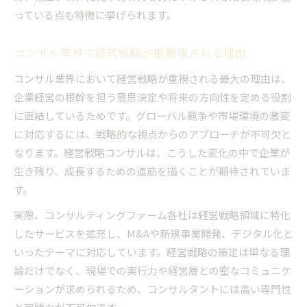
高い成果を求められるコンサル業務の実態
っている点も特徴に挙げられます。
戦略コンサル 年収と働き方の関係を考える
キャリア選択で知っておきたい業界の序列構造
コンサル業界で経営戦略が重要視される理由
戦略コンサルランキングから見る業界序列
コンサル業界において経営戦略が重視される最大の理由は、
コンサル業界の三大戦略コンサルとは何か
企業経営の根幹を担う意思決定や将来の方向性を定める役割
経営戦略コンサルのキャリアパスの全体像
に直結しているためです。グローバル競争や市場環境の激変
コンサルティングファームの序列を整理
に対応するには、戦略的な視点からのアプローチが不可欠と
コンサル選びで失敗しないための視点
なります。経営戦略コンサルは、こうした変化の中で企業が
生き残り、成長するための道筋を描くことが期待されていま
未来を切り拓くコンサルの役割と成長の道筋
す。
経営戦略コンサルが担う未来志向の価値創出
実際、コンサルティングファーム各社は経営戦略領域に特化
コンサルで実現できる自己成長のステップ
したサービスを拡充し、M&Aや新規事業開発、デジタル化と
経営戦略コンサルティングの挑戦と変革力
いったテーマに対応しています。経営戦略の策定は単なる理
キャリア形成におけるコンサルの強みとは
論だけでなく、現場での実行力や経営層との密なコミュニケ
戦略コンサルタント なるにはどの準備が必要
ーションが求められるため、コンサルタントには高い専門性
か