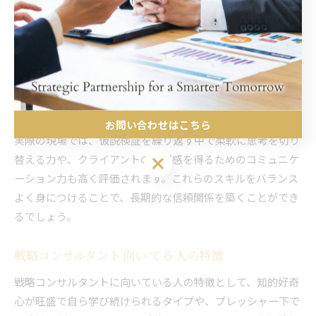
層と直接対話する場面が多いため、分かりやすく端的に意見
を伝える能力が重視されます。
また、プロジェクトマネジメント力やチームワーク力も重要
です。複数の専門家と協働しながら、限られた期間でアウト
プットを出す必要があるため、優先順位付けやスケジューリ
ングの徹底が欠かせません。
お問い合わせはこちら
実際の現場では、仮説検証を繰り返す中で柔軟に思考を切り
替える力や、クライアントの納得感を得るためのコミュニケ
お問い合わせはこちら
ーション力も高く評価されます。これらのスキルをバランス
よく身につけることで、長期的な信頼関係を築くことができ
るでしょう。
戦略コンサルタント 向い てる 人の特徴
戦略コンサルタントに向いている人の特徴として、知的好奇
心が旺盛で自ら学び続けられるタイプや、プレッシャー下で