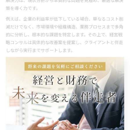
解決力は、現状分析から本質的な問題を見極め、最適な解決
策を導く力です。
例えば、企業の利益率が低下している場合、単なるコスト削
減だけでなく、市場環境や組織構造、業務プロセスまで多角
的に分析し、根本的な課題を特定します。その上で、経営戦
略コンサルは具体的な改善案を提案し、クライアントと伴走
しながら実行までサポートします。
失敗例として、表面的なデータだけで判断し、根本要因を見
誤ると、再び同じ問題が発生しやすくなります。こうしたリ
スクを避けるためにも、論理的思考を徹底し、現場の声や数
字を丁寧に拾い上げる姿勢が重要です。
経営戦略コンサルで評価されるスキルとは
経営戦略コンサルタントに求められるスキルとしては、論理
的思考力や分析力に加え、資料作成力やプレゼンテーション
力、クライアントとの信頼構築力が挙げられます。特に経営