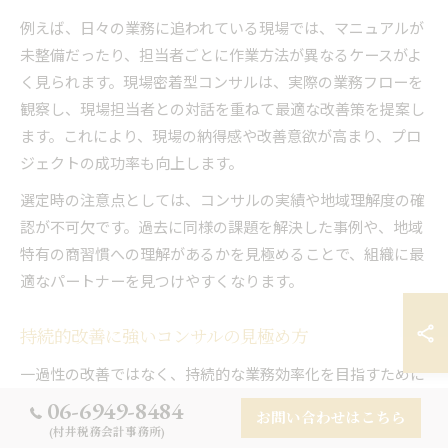
例えば、日々の業務に追われている現場では、マニュアルが
未整備だったり、担当者ごとに作業方法が異なるケースがよ
く見られます。現場密着型コンサルは、実際の業務フローを
観察し、現場担当者との対話を重ねて最適な改善策を提案し
ます。これにより、現場の納得感や改善意欲が高まり、プロ
ジェクトの成功率も向上します。
選定時の注意点としては、コンサルの実績や地域理解度の確
認が不可欠です。過去に同様の課題を解決した事例や、地域
特有の商習慣への理解があるかを見極めることで、組織に最
適なパートナーを見つけやすくなります。
持続的改善に強いコンサルの見極め方
一過性の改善ではなく、持続的な業務効率化を目指すために
は、改善サイクルを自走できる仕組み作りが不可欠です。そ
06-6949-8484
お問い合わせはこちら
の実現をサポートできるコンサルの特徴を見極めることが重
(村井税務会計事務所)