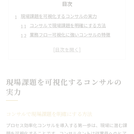
目次
現場課題を可視化するコンサルの実力
コンサルで現場課題を明確にする方法
業務フロー可視化に強いコンサルの特徴
属人化解消へ導くコンサルの支援内容
人材不足を補う現場密着型コンサルの役割
見えにくい業務課題をコンサルで整理
組織運営改善なら効率化専門コンサルに注目
現場課題を可視化するコンサルの
効率化コンサルで組織運営を変える秘訣
コンサル選びが組織改善の成否を左右する
実力
実務重視の効率化コンサルがもたらす効果
コンサルの提案で運営の無駄を徹底排除
コンサルで現場課題を明確にする方法
組織全体を底上げするコンサルの活用術
プロセス効率化コンサルを導入する第一歩は、現場に潜む課
業務見直しが生む新たな時間と成果
題を可視化することです。コンサルタントは従業員へのヒア