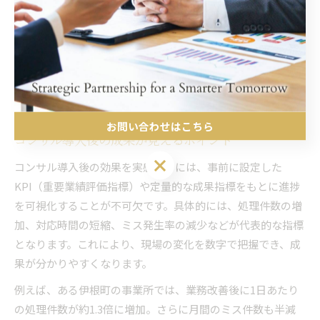
具体的には、手作業に頼っていたデータ集計や紙ベースの申
請処理を自動化。日常業務の所要時間が約20％削減され、ス
タッフのストレスも軽減されました。こうした時間的余裕
は、職場のモチベーション向上や離職防止にもつながりま
す。
お問い合わせはこちら
コンサル導入後の成果が見えるポイント
お問い合わせはこちら
コンサル導入後の効果を実感するには、事前に設定した
KPI（重要業績評価指標）や定量的な成果指標をもとに進捗
を可視化することが不可欠です。具体的には、処理件数の増
加、対応時間の短縮、ミス発生率の減少などが代表的な指標
となります。これにより、現場の変化を数字で把握でき、成
果が分かりやすくなります。
例えば、ある伊根町の事業所では、業務改善後に1日あたり
の処理件数が約1.3倍に増加。さらに月間のミス件数も半減