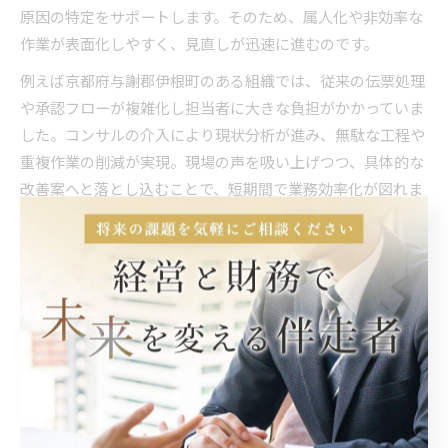
原因の特定をサポートします。そのため、属人化や非効率な
作業が表面化しやすく、見直しが迅速に進むのです。
例えば京都府与謝郡伊根町のある組織では、従来の伝票処理
や承認フローが複雑化し担当者に大きな負担がかかっていま
した。コンサルの介入により現状分析が進み、無駄な工程や
重複作業の削減が実現。現場の声を吸い上げつつ、具体的な
改善案へと落とし込むことで、短期間で業務効率化が図れま
した。
業務効率化コンサルが創出する時間的余裕
プロセス効率化コンサルの導入によって、業務フローの無駄
を削減し、従業員一人ひとりの作業時間に余裕が生まれま
す。これにより、従来は対応が難しかった新規案件や企画業
務へも柔軟に取り組める体制が整います。特に人材不足が課
題となる与謝郡伊根町の現場では、限られたリソースをいか
に有効活用するかが重要です。