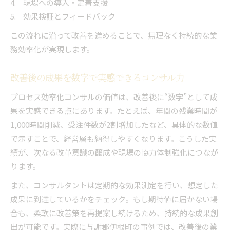
現場への導入・定着支援
効果検証とフィードバック
この流れに沿って改善を進めることで、無理なく持続的な業
務効率化が実現します。
改善後の成果を数字で実感できるコンサル力
プロセス効率化コンサルの価値は、改善後に“数字”として成
果を実感できる点にあります。たとえば、年間の残業時間が
1,000時間削減、受注件数が2割増加したなど、具体的な数値
で示すことで、経営層も納得しやすくなります。こうした実
績が、次なる改革意識の醸成や現場の協力体制強化につなが
ります。
また、コンサルタントは定期的な効果測定を行い、想定した
成果に到達しているかをチェック。もし期待値に届かない場
合も、柔軟に改善策を再提案し続けるため、持続的な成果創
出が可能です。実際に与謝郡伊根町の事例では、改善後の業