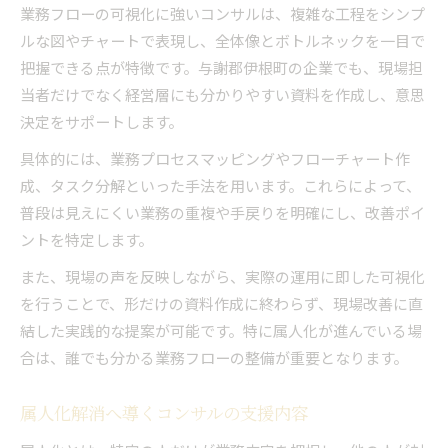
業務フローの可視化に強いコンサルは、複雑な工程をシンプ
コンサルによる業務標準化の具体策
ルな図やチャートで表現し、全体像とボトルネックを一目で
少数精鋭運営を叶えるコンサルの知見
把握できる点が特徴です。与謝郡伊根町の企業でも、現場担
持続的改善へ導く現場密着コンサルの選び方
当者だけでなく経営層にも分かりやすい資料を作成し、意思
現場密着型コンサル選定の重要ポイント
決定をサポートします。
持続的改善に強いコンサルの見極め方
具体的には、業務プロセスマッピングやフローチャート作
コンサルの実装力で長期的成長を目指す
成、タスク分解といった手法を用います。これらによって、
現場を動かすコンサルならではの伴走支援
普段は見えにくい業務の重複や手戻りを明確にし、改善ポイ
ントを特定します。
継続的な成果を生むコンサル選びのコツ
また、現場の声を反映しながら、実際の運用に即した可視化
を行うことで、形だけの資料作成に終わらず、現場改善に直
結した実践的な提案が可能です。特に属人化が進んでいる場
合は、誰でも分かる業務フローの整備が重要となります。
属人化解消へ導くコンサルの支援内容