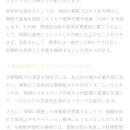
スムーズな引き継ぎが可能となります。
具体的な進め方としては、現状の業務プロセスを可視化し、
無駄や重複を排除したうえで標準作業手順書（SOP）を作成
します。その際、現場担当者の意見を積極的に取り入れるこ
とで、実際の運用にフィットした内容に仕上げることができ
ます。注意点として、標準化は一度作って終わりではなく、
定期的な見直しと改善を継続することが求められます。
少数精鋭運営を叶えるコンサルの知見
少数精鋭での運営を目指すには、各人材の強みを最大限に活
かし、無駄なく効率的な業務配分が不可欠です。コンサルタ
ントは、現場のスキルマップ作成や人材配置の最適化を通じ
て、一人ひとりの生産性を高めるノウハウを提供します。
さらに、現場に根差した改善案を提案することで、組織全体
の士気向上やモチベーション維持にもつなげることができま
す。与謝郡伊根町の事例では、業務分担の見直しや目標管理