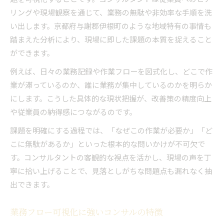
コンサルの助力で業務見直しが加速する理由
リングや現場観察を通じて、業務の無駄や非効率な手順を洗
業務効率化コンサルが創出する時間的余裕
い出します。京都府与謝郡伊根町のような地域特有の事情も
コンサル導入後の成果が見えるポイント
踏まえた分析により、現場に即した課題の本質を捉えること
見直しプロセスを支えるコンサルのノウハウ
ができます。
改善後の成果を数字で実感できるコンサル力
例えば、日々の業務記録や作業フローを図式化し、どこで作
伊根町発・プロセス効率化の実践知
業が滞っているのか、誰に業務が集中しているのかを明らか
コンサル実践知でプロセス効率化を体感
にします。こうした具体的な現状把握が、改善策の精度向上
や従業員の納得感につながるのです。
伊根町で培われたコンサルの現場力とは
プロセス改善に強いコンサルの着眼点
課題を明確にする過程では、「なぜこの作業が必要か」「ど
こに無駄があるか」といった根本的な問いかけが不可欠で
現場密着コンサルが伝える改善の工夫
す。コンサルタントの客観的な視点を活かし、現場の声を丁
コンサル手法で実現する伊根町型効率化
寧に拾い上げることで、見落としがちな問題点も漏れなく抽
少人数運営を支えるコンサルの活用法
出できます。
少人数体制にも強いコンサルの提案力
コンサル活用で小規模組織も効率運営
業務フロー可視化に強いコンサルの特徴
人手不足解消へコンサルができるサポート