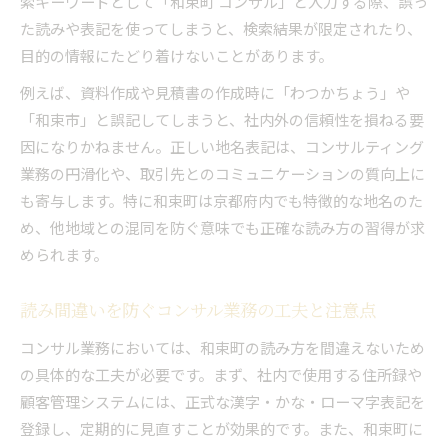
索キーワードとして「和束町 コンサル」と入力する際、誤っ
た読みや表記を使ってしまうと、検索結果が限定されたり、
目的の情報にたどり着けないことがあります。
例えば、資料作成や見積書の作成時に「わつかちょう」や
「和束市」と誤記してしまうと、社内外の信頼性を損ねる要
因になりかねません。正しい地名表記は、コンサルティング
業務の円滑化や、取引先とのコミュニケーションの質向上に
も寄与します。特に和束町は京都府内でも特徴的な地名のた
め、他地域との混同を防ぐ意味でも正確な読み方の習得が求
められます。
読み間違いを防ぐコンサル業務の工夫と注意点
コンサル業務においては、和束町の読み方を間違えないため
の具体的な工夫が必要です。まず、社内で使用する住所録や
顧客管理システムには、正式な漢字・かな・ローマ字表記を
登録し、定期的に見直すことが効果的です。また、和束町に