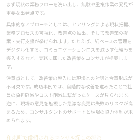
まず現状の業務フローを洗い出し、無駄や重複作業の発見が
例
重要な出発点です。
和束町コンサル向け正確な住所表記のポイント
具体的なアプローチとしては、ヒアリングによる現状把握、
社内資料作成に必要な和束町の表記基準
業務プロセスの可視化、改善点の抽出、そして改善策の提
コンサル分析で重視される表記ミス防止策
案・実行支援が挙げられます。たとえば、紙ベースの管理を
企業探しが捗る和束町の読み方ガイド
デジタル化する、コミュニケーションロスを減らす仕組みを
コンサル選びで誤りやすい和束町の読み方解説
導入するなど、実務に即した改善策をコンサルが提案しま
和束町の正しい読み方が企業検索に役立つ理由
す。
読み間違いを防ぐコンサル業務の工夫と注意点
注意点として、改善策の導入には現場との対話と合意形成が
住所入力ミスを防ぐ和束町の読み方メモ
不可欠です。成功事例では、段階的な改善を進めたことで社
コンサル分析に活かす和束町読み方の知識
員の負担軽減やコスト削減に繋がったケースが見られます。
逆に、現場の意見を無視した急激な変更は失敗のリスクが高
まるため、コンサルタントのサポートと現場の協力体制が求
められます。
和束町で信頼されるコンサル探しの流れ