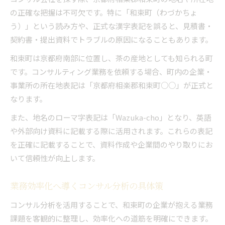
コンサル選定時に役立つ和束町情報
の正確な把握は不可欠です。特に「和束町（わづかちょ
コンサル分析で得る和束町の企業データ活用法
う）」という読み方や、正式な漢字表記を誤ると、見積書・
和束町の業種別コンサル情報を比較するコツ
契約書・提出資料でトラブルの原因になることもあります。
社内共有に最適な和束町の基本企業情報
和束町は京都府南部に位置し、茶の産地としても知られる町
コンサル視点で整理する和束町の注目ポイント
です。コンサルティング業務を依頼する場合、町内の企業・
業務に役立つ和束町の所在地把握方法
事業所の所在地表記は「京都府相楽郡和束町○○」が正式と
京都府内で注目されるコンサル比較法
なります。
コンサル比較で京都府内の和束町を見極める
また、地名のローマ字表記は「Wazuka-cho」となり、英語
業務効率向上に直結するコンサル分析手法
や外部向け資料に記載する際に活用されます。これらの表記
和束町周辺のコンサル情報整理の進め方
を正確に記載することで、資料作成や企業間のやり取りにお
いて信頼性が向上します。
京都府でのコンサル選定に強い比較ポイント
和束町を含むコンサルの特徴と選び方
業務効率化へ導くコンサル分析の具体策
漢字やローマ字表記も押さえるコツ
コンサル分析を活用することで、和束町の企業が抱える業務
コンサル業務で役立つ和束町の漢字表記確認法
課題を客観的に整理し、効率化への道筋を明確にできます。
ローマ字・かな表記の使い分けとコンサル活用