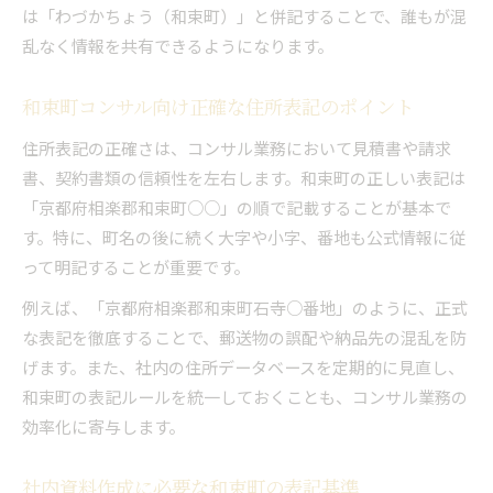
は「わづかちょう（和束町）」と併記することで、誰もが混
乱なく情報を共有できるようになります。
和束町コンサル向け正確な住所表記のポイント
住所表記の正確さは、コンサル業務において見積書や請求
書、契約書類の信頼性を左右します。和束町の正しい表記は
「京都府相楽郡和束町○○」の順で記載することが基本で
す。特に、町名の後に続く大字や小字、番地も公式情報に従
って明記することが重要です。
例えば、「京都府相楽郡和束町石寺○番地」のように、正式
な表記を徹底することで、郵送物の誤配や納品先の混乱を防
げます。また、社内の住所データベースを定期的に見直し、
和束町の表記ルールを統一しておくことも、コンサル業務の
効率化に寄与します。
社内資料作成に必要な和束町の表記基準