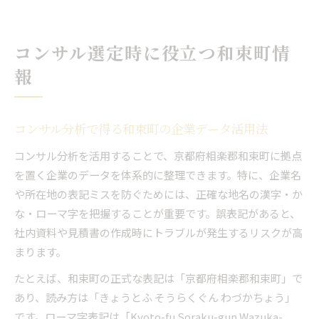
コンサル選定時に役立つ和束町情
報
コンサル分析で得る和束町の企業データ活用法
コンサル分析を活用することで、京都府相楽郡和束町に拠点
を置く企業のデータを体系的に整理できます。特に、企業名
や所在地の表記ミスを防ぐためには、正確な地名の漢字・か
な・ローマ字を把握することが重要です。誤表記があると、
社内資料や見積書の作成時にトラブルが発生するリスクが高
まります。
たとえば、和束町の正式な表記は「京都府相楽郡和束町」で
あり、読み方は「きょうとふ そうらくぐん わづかちょう」
です。ローマ字表記は「Kyoto-fu Soraku-gun Wazuka-