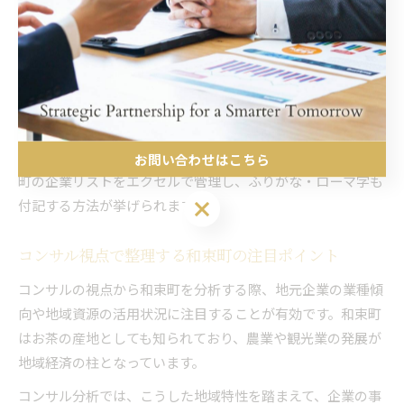
和束町の正確な表記は「京都府相楽郡和束町」、読み方は
「きょうとふ そうらくぐん わづかちょう」、ローマ字は
「Kyoto-fu Soraku-gun Wazuka-cho」です。これを社内の
テンプレートやデータベースに登録しておくことで、誰でも
迷わず正しい情報を利用できる環境が整います。
特に新入社員や他部署との連携時には、地名表記の統一が業
務のスムーズ化に直結します。具体的な活用例として、和束
お問い合わせはこちら
町の企業リストをエクセルで管理し、ふりがな・ローマ字も
お問い合わせはこちら
付記する方法が挙げられます。
コンサル視点で整理する和束町の注目ポイント
コンサルの視点から和束町を分析する際、地元企業の業種傾
向や地域資源の活用状況に注目することが有効です。和束町
はお茶の産地としても知られており、農業や観光業の発展が
地域経済の柱となっています。
コンサル分析では、こうした地域特性を踏まえて、企業の事