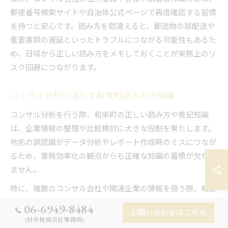
郵便番号検索サイトや自治体公式ページで再度確認する習慣
を持つと安心です。読み方を間違えると、郵送物の誤配送や
重要書類の遅延といったトラブルにつながる可能性もあるた
め、日頃から正しい読み方をメモしておくことが実務上のリ
スク回避につながります。
コンサル分析に活かす和束町読み方の知識
コンサル分析を行う際、和束町の正しい読み方や表記知識
は、企業情報の整理や比較検討に大きな役割を果たします。
地名の誤認識がデータ分析やレポート作成時のミスにつなが
るため、業務効率化の観点からも正確な知識の蓄積が欠かせ
ません。
特に、複数のコンサル会社や関連企業の情報を扱う際、和束
町の読み方を統一しておくことで、社内外のやり取りや資料
06-6949-8484
お問い合わせはこちら
の精度が向上します。こうした地名知識は、コンサルティン
(村井税務会計事務所)