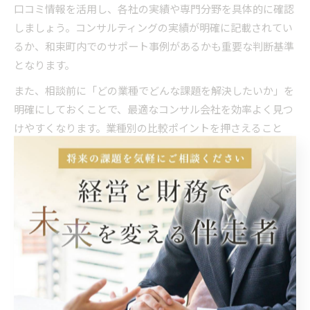
口コミ情報を活用し、各社の実績や専門分野を具体的に確認
しましょう。コンサルティングの実績が明確に記載されてい
るか、和束町内でのサポート事例があるかも重要な判断基準
となります。
また、相談前に「どの業種でどんな課題を解決したいか」を
明確にしておくことで、最適なコンサル会社を効率よく見つ
けやすくなります。業種別の比較ポイントを押さえること
で、和束町でのコンサル選びの失敗を防ぐことができます。
社内共有に最適な和束町の基本企業情報
社内資料や見積書、顧客管理システムに和束町の企業情報を
登録する際は、正しい地名表記と読み方の徹底が不可欠で
す。たとえば、「相楽郡和束町」の誤表記や読み間違いがあ
ると、社内での情報共有ミスや検索漏れが生じやすくなりま
す。