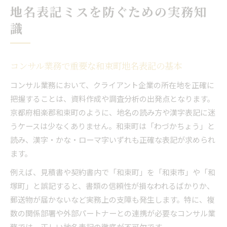
地名表記ミスを防ぐための実務知
識
コンサル業務で重要な和束町地名表記の基本
コンサル業務において、クライアント企業の所在地を正確に
把握することは、資料作成や調査分析の出発点となります。
京都府相楽郡和束町のように、地名の読み方や漢字表記に迷
うケースは少なくありません。和束町は「わづかちょう」と
読み、漢字・かな・ローマ字いずれも正確な表記が求められ
ます。
例えば、見積書や契約書内で「和束町」を「和束市」や「和
塚町」と誤記すると、書類の信頼性が損なわれるばかりか、
郵送物が届かないなど実務上の支障も発生します。特に、複
数の関係部署や外部パートナーとの連携が必要なコンサル業
務では、正しい地名表記の徹底が不可欠です。