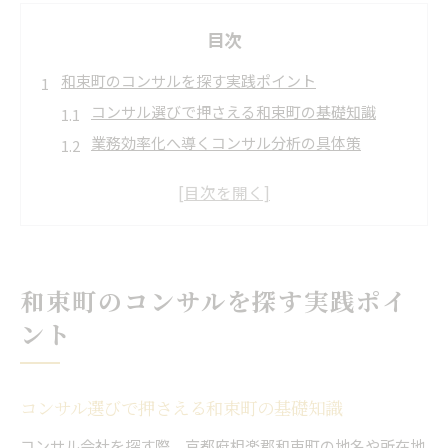
目次
和束町のコンサルを探す実践ポイント
コンサル選びで押さえる和束町の基礎知識
業務効率化へ導くコンサル分析の具体策
和束町で信頼されるコンサル探しの流れ
企業リスト活用で広がるコンサル情報網
コンサル比較で見落とせない実務の視点
地名表記ミスを防ぐための実務知識
和束町のコンサルを探す実践ポイ
コンサル業務で重要な和束町地名表記の基本
正しい表記がもたらすコンサルの信頼性向上
ント
和束町の地名ミス例とコンサル現場の注意点
読み方・表記違いによる業務ミスの予防策
コンサル選びで押さえる和束町の基礎知識
コンサル分析で役立つ住所表記のチェック法
コンサル会社を探す際、京都府相楽郡和束町の地名や所在地