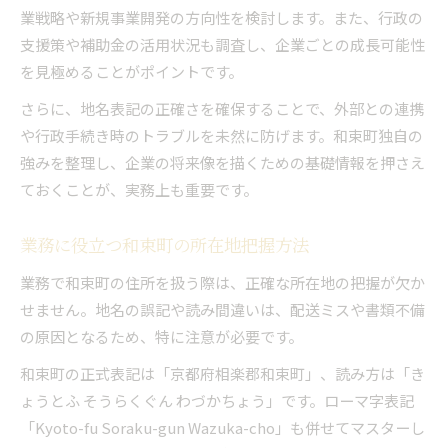
業戦略や新規事業開発の方向性を検討します。また、行政の
支援策や補助金の活用状況も調査し、企業ごとの成長可能性
を見極めることがポイントです。
さらに、地名表記の正確さを確保することで、外部との連携
や行政手続き時のトラブルを未然に防げます。和束町独自の
強みを整理し、企業の将来像を描くための基礎情報を押さえ
ておくことが、実務上も重要です。
業務に役立つ和束町の所在地把握方法
業務で和束町の住所を扱う際は、正確な所在地の把握が欠か
せません。地名の誤記や読み間違いは、配送ミスや書類不備
の原因となるため、特に注意が必要です。
和束町の正式表記は「京都府相楽郡和束町」、読み方は「き
ょうとふ そうらくぐん わづかちょう」です。ローマ字表記
「Kyoto-fu Soraku-gun Wazuka-cho」も併せてマスターし