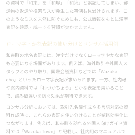
の資料で「和束」を「和塚」「和築」と誤記してしまい、郵
送物の返送や検索ミスが発生した事例も見受けられます。こ
のようなミスを未然に防ぐためにも、公式情報をもとに漢字
表記を確認・統一する習慣が欠かせません。
ローマ字・かな表記の使い分けとコンサル活用例
和束町の地名表記には、漢字だけでなくローマ字やかな表記
も必要になる場面があります。例えば、海外取引や外国人ス
タッフとのやり取り、国際会議資料などでは「Wazuka-
cho」といったローマ字表記が求められます。一方、社内報
や案内資料では「わづかちょう」とかな表記を用いること
で、読み間違いを防ぐ効果が期待できます。
コンサル分析においては、取引先名簿作成や多言語対応の資
料作成時に、これらの表記を使い分けることが業務効率化に
つながります。例えば、和束町を訪れる外国人向けガイド資
料では「Wazuka Town」と記載し、社内用のマニュアルで